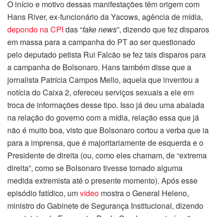
O início e motivo dessas manifestações têm origem com
Hans River, ex-funcionário da Yacows, agência de mídia,
depondo na CPI
das “
fake news
”, dizendo que fez disparos
em massa para a campanha do PT ao ser questionado
pelo deputado petista Rui Falcão se fez tais disparos para
a campanha de Bolsonaro. Hans também disse que a
jornalista Patrícia Campos Mello, aquela que inventou a
notícia do Caixa 2, ofereceu serviços sexuais a ele em
troca de informações desse tipo. Isso já deu uma abalada
na relação do governo com a mídia, relação essa que já
não é muito boa, visto que Bolsonaro cortou a verba que ia
para a imprensa, que é majoritariamente de esquerda e o
Presidente de direita (ou, como eles chamam, de “extrema
direita”, como se Bolsonaro tivesse tomado alguma
medida extremista até o presente momento). Após esse
episódio fatídico, um
vídeo
mostra o General Heleno,
ministro do Gabinete de Segurança Institucional, dizendo