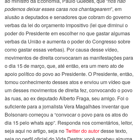
ao ministro da Economia, Paulo Guedes, que “
nós não
podemos deixar esses caras nos chantagearem
”, em
alusão a deputados e senadores que cobram do governo
verbas da lei do orçamento impositivo (lei que diminui o
poder do Presidente em escolher no que gastar algumas
verbas da União e aumenta o poder do Congresso sobre
como gastar essas verbas). Por causa desse vídeo,
movimentos de direita convocaram as manifestações para
o dia 15 de março, que, até então, era um mero ato de
apoio político do povo ao Presidente. O Presidente, então,
tomou conhecimento desses atos e enviou um vídeo que
um desses movimentos de direita fez, convocando o povo
às ruas, ao ex deputado Alberto Fraga, seu amigo. Foi o
suficiente para a jornalista Vera Magalhães inventar que
Bolsonaro começou a “convocar o povo para os atos do
dia 15 pelo whats app”. Responda nos comentários, leitor,
seja aqui no artigo, seja no
Twitter do autor
desse texto,
seja no perfil oficial do Vida Destra: você recebeu alguma