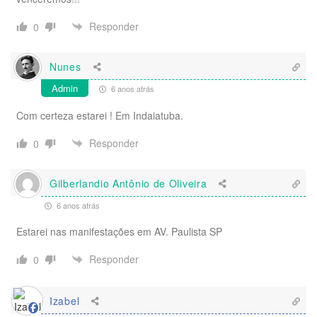
Responder
0
Nunes
Admin
6 anos atrás
Com certeza estarei ! Em Indaiatuba.
Responder
0
Gilberlandio Antônio de Oliveira
6 anos atrás
Estarei nas manifestações em AV. Paulista SP
Responder
0
Izabel