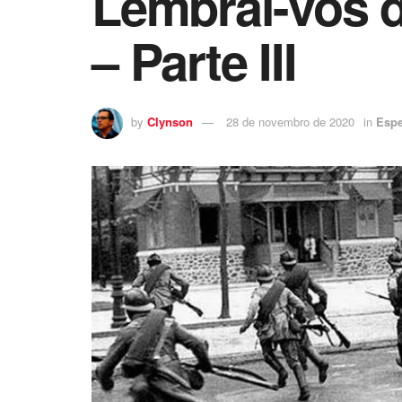
Lembrai-vos d
– Parte III
by
Clynson
28 de novembro de 2020
in
Espe