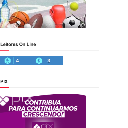
Leitores On Line
4
3
PIX