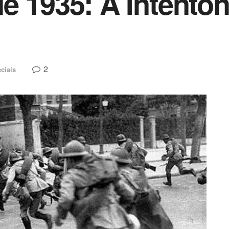
e 1935: A Intento
2
ciais