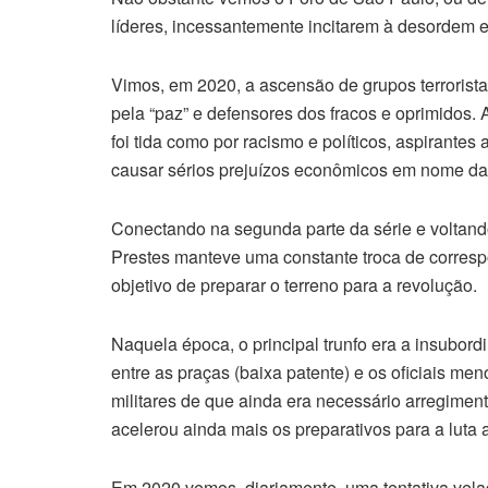
líderes, incessantemente incitarem à desordem 
Vimos, em 2020, a ascensão de grupos terroris
pela “paz” e defensores dos fracos e oprimidos.
foi tida como por racismo e políticos, aspirantes a
causar sérios prejuízos econômicos em nome da 
Conectando na segunda parte da série e voltando
Prestes manteve uma constante troca de corresp
objetivo de preparar o terreno para a revolução.
Naquela época, o principal trunfo era a insubor
entre as praças (baixa patente) e os oficiais m
militares de que ainda era necessário arregiment
acelerou ainda mais os preparativos para a luta
Em 2020 vemos, diariamente, uma tentativa vel