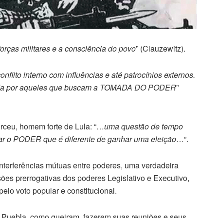
orças militares e a consciência do povo
” (Clauzewitz).
flito interno com influências e até patrocínios externos.
citada por aqueles que buscam a TOMADA DO PODER
”
irceu, homem forte de Lula: “…
uma questão de tempo
ar o PODER que é diferente de ganhar uma eleição
…”.
erferências mútuas entre poderes, uma verdadeira
isões prerrogativas dos poderes Legislativo e Executivo,
elo voto popular e constitucional.
 Puebla, como queiram, fazerem suas reuniões e seus