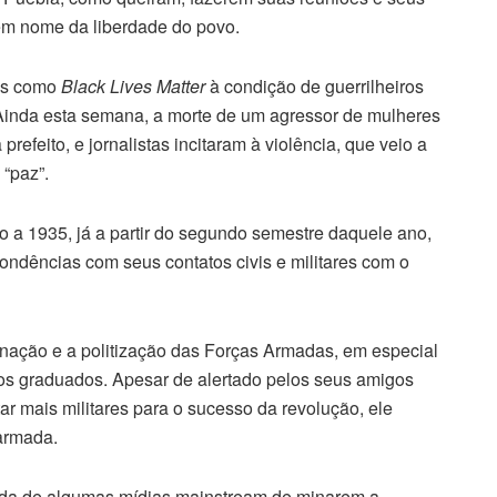
em nome da liberdade do povo.
tas como
Black Lives Matter
à condição de guerrilheiros
 Ainda esta semana, a morte de um agressor de mulheres
 prefeito, e jornalistas incitaram à violência, que veio a
“paz”.
 a 1935, já a partir do segundo semestre daquele ano,
ondências com seus contatos civis e militares com o
dinação e a politização das Forças Armadas, em especial
enos graduados. Apesar de alertado pelos seus amigos
ar mais militares para o sucesso da revolução, ele
 armada.
ada de algumas mídias mainstream de minarem a