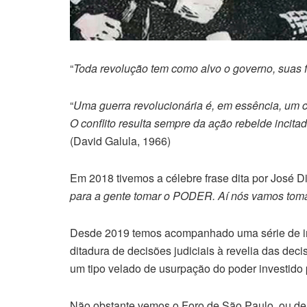
“
Toda revolução tem como alvo o governo, suas f
“
Uma guerra revolucionária é, em essência, um con
O conflito resulta sempre da ação rebelde in
(David Galula, 1966)
Em 2018 tivemos a célebre frase dita por José D
para a gente tomar o PODER. Aí nós vamos tom
Desde 2019 temos acompanhado uma série de int
ditadura de decisões judiciais à revelia das dec
um tipo velado de usurpação do poder investido p
Não obstante vemos o Foro de São Paulo, ou de