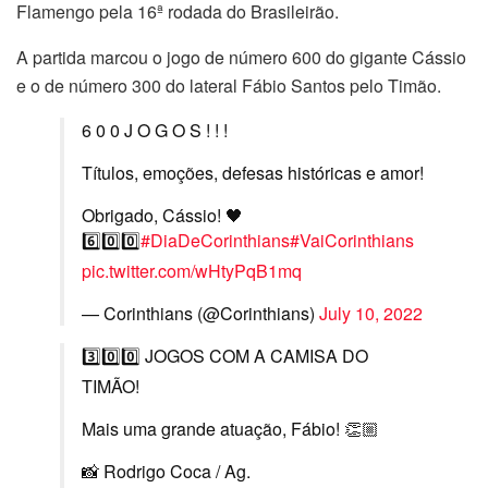
Flamengo pela 16ª rodada do Brasileirão.
A partida marcou o jogo de número 600 do gigante Cássio
e o de número 300 do lateral Fábio Santos pelo Timão.
6 0 0 J O G O S ! ! !
Títulos, emoções, defesas históricas e amor!
Obrigado, Cássio! 🖤
6️⃣0️⃣0️⃣
#DiaDeCorinthians
#VaiCorinthians
pic.twitter.com/wHtyPqB1mq
— Corinthians (@Corinthians)
July 10, 2022
3️⃣0️⃣0️⃣ JOGOS COM A CAMISA DO
TIMÃO!
Mais uma grande atuação, Fábio! 👏🏼
📸 Rodrigo Coca / Ag.