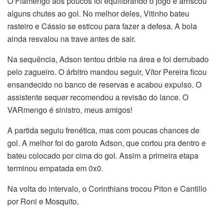
O Flamengo aos poucos foi equilibrando o jogo e arriscou
alguns chutes ao gol. No melhor deles, Vitinho bateu
rasteiro e Cássio se esticou para fazer a defesa. A bola
ainda resvalou na trave antes de sair.
Na sequência, Adson tentou drible na área e foi derrubado
pelo zagueiro. O árbitro mandou seguir, Vítor Pereira ficou
ensandecido no banco de reservas e acabou expulso. O
assistente sequer recomendou a revisão do lance. O
VARmengo é sinistro, meus amigos!
A partida seguiu frenética, mas com poucas chances de
gol. A melhor foi do garoto Adson, que cortou pra dentro e
bateu colocado por cima do gol. Assim a primeira etapa
terminou empatada em 0x0.
Na volta do intervalo, o Corinthians trocou Piton e Cantillo
por Roni e Mosquito.