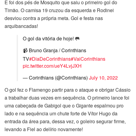
E foi dos pés de Mosquito que saiu o primeiro gol do
Timão. O camisa 19 cruzou da esquerda e Rodinei
desviou contra a própria meta. Gol e festa nas
arquibancadas!
O gol da vitória de hoje! 🥅
📹 Bruno Granja / Corinthians
TV
#DiaDeCorinthians
#VaiCorinthians
pic.twitter.com/ueY4LvjJXH
— Corinthians (@Corinthians)
July 10, 2022
O gol fez o Flamengo partir para o ataque e obrigar Cássio
a trabalhar duas vezes em sequência. O primeiro lance foi
uma cabeçada de Gabigol que o Gigante espalmou pro
lado e na sequência um chute forte de Vítor Hugo da
entrada da área para, dessa vez, o goleiro segurar firme,
levando a Fiel ao delírio novamente!