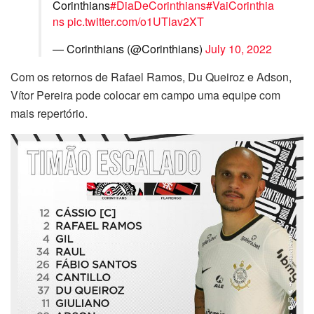
Corinthians
#DiaDeCorinthians
#VaiCorinthia
ns
pic.twitter.com/o1UTlav2XT
— Corinthians (@Corinthians)
July 10, 2022
Com os retornos de Rafael Ramos, Du Queiroz e Adson,
Vítor Pereira pode colocar em campo uma equipe com
mais repertório.