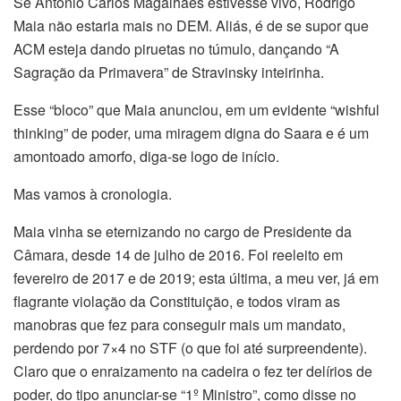
Se Antônio Carlos Magalhães estivesse vivo, Rodrigo
Maia não estaria mais no DEM. Aliás, é de se supor que
ACM esteja dando piruetas no túmulo, dançando “A
Sagração da Primavera” de Stravinsky inteirinha.
Esse “bloco” que Maia anunciou, em um evidente “wishful
thinking” de poder, uma miragem digna do Saara e é um
amontoado amorfo, diga-se logo de início.
Mas vamos à cronologia.
Maia vinha se eternizando no cargo de Presidente da
Câmara, desde 14 de julho de 2016. Foi reeleito em
fevereiro de 2017 e de 2019; esta última, a meu ver, já em
flagrante violação da Constituição, e todos viram as
manobras que fez para conseguir mais um mandato,
perdendo por 7×4 no STF (o que foi até surpreendente).
Claro que o enraizamento na cadeira o fez ter delírios de
poder, do tipo anunciar-se “1º Ministro”, como disse no