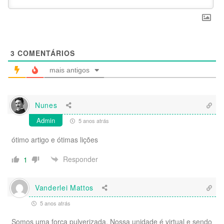
3
COMENTÁRIOS
mais antigos
Nunes
Admin
5 anos atrás
ótimo artigo e ótimas lições
Responder
1
Vanderlei Mattos
5 anos atrás
Somos uma força pulverizada. Nossa unidade é virtual e sendo