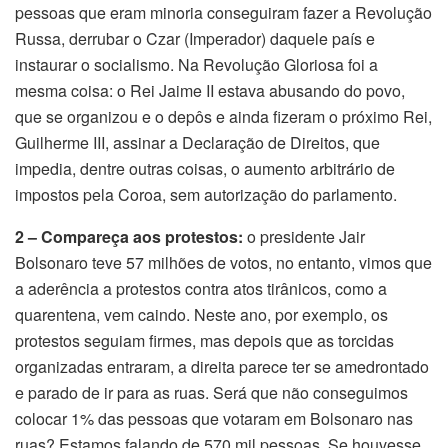
pessoas que eram minoria conseguiram fazer a Revolução
Russa, derrubar o Czar (Imperador) daquele país e
instaurar o socialismo. Na Revolução Gloriosa foi a
mesma coisa: o Rei Jaime II estava abusando do povo,
que se organizou e o depôs e ainda fizeram o próximo Rei,
Guilherme III, assinar a Declaração de Direitos, que
impedia, dentre outras coisas, o aumento arbitrário de
impostos pela Coroa, sem autorização do parlamento.
2 – Compareça aos protestos:
o presidente Jair
Bolsonaro teve 57 milhões de votos, no entanto, vimos que
a aderência a protestos contra atos tirânicos, como a
quarentena, vem caindo. Neste ano, por exemplo, os
protestos seguiam firmes, mas depois que as torcidas
organizadas entraram, a direita parece ter se amedrontado
e parado de ir para as ruas. Será que não conseguimos
colocar 1% das pessoas que votaram em Bolsonaro nas
ruas? Estamos falando de 570 mil pessoas. Se houvesse