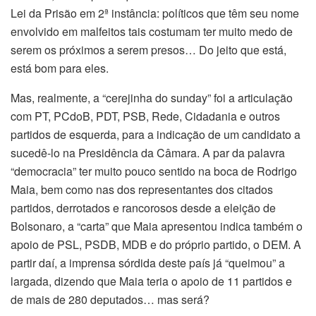
Lei da Prisão em 2ª instância: políticos que têm seu nome
envolvido em malfeitos tais costumam ter muito medo de
serem os próximos a serem presos… Do jeito que está,
está bom para eles.
Mas, realmente, a “cerejinha do sunday” foi a articulação
com PT, PCdoB, PDT, PSB, Rede, Cidadania e outros
partidos de esquerda, para a indicação de um candidato a
sucedê-lo na Presidência da Câmara. A par da palavra
“democracia” ter muito pouco sentido na boca de Rodrigo
Maia, bem como nas dos representantes dos citados
partidos, derrotados e rancorosos desde a eleição de
Bolsonaro, a “carta” que Maia apresentou indica também o
apoio de PSL, PSDB, MDB e do próprio partido, o DEM. A
partir daí, a imprensa sórdida deste país já “queimou” a
largada, dizendo que Maia teria o apoio de 11 partidos e
de mais de 280 deputados… mas será?