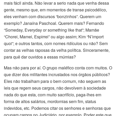
mais fácil ainda. Não levar a serio nada que venha dessa
gente, mesmo que, em momentos de transe psicodélico,
eles venham com discursos “bonzinhos”. Querem um
exemplo? Janaína Paschoal. Querem mais? Fernando
“Someday, Everyday or something like that”; Mamãe
“Chorei, Mamei, Espirrei” ou algo assim; Kim “N’import
quoi”; e outros tantos, com nomes ridículos ou não? Sem
contar as velhas raposas da velha política. Sinceramente,
para quê dar ouvidos a essas múmias?
Mas não para por aí. O grupo maléfico conta com muitos. O
que dizer dos militantes incrustados nos órgãos públicos?
Eles não trabalham para o bem comum, não seguem as
leis que regem seus cargos, não devolvem à sociedade
nada do que esta, com muito sacrifício, paga-lhes em
forma de altos salários, mordomias sem fim, status
indevidos, etc. Podemos citar os senhores e senhoras que
ocupam cargos no Judiciário, por exemplo. Poder este que