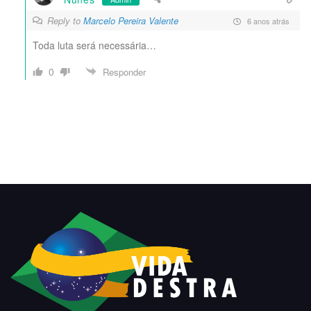
Reply to
Marcelo Pereira Valente
6 anos atrás
Toda luta será necessária…
0
Responder