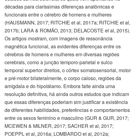
décadas para claríssimas diferenças anatômicas e
funcionais entre o cérebro de homens e mulheres
(HAUSMANN, 2017; RITCHIE et al, 2017a; RITCHIE et al,
2017b; LARA & ROMÃO, 2013; DELACOSTE et al, 2015).
Os artigos mostram, com imagens de ressonância
magnética funcional, as evidentes diferenças entre os
cérebros de homens e mulheres em diversas regiões
cerebrais, como a junção temporo-parietal e sulco
temporal superior direitos, o córtex somatosensorial, motor
e pré-motor bilateralmente, o corpo caloso, regiões da
amígdala e do hipotálamo. Embora falte ainda uma
resolução definitiva, há ainda outros estudos que indicam
que essas diferenças poderiam sim justificar a existência
de diferentes habilidades, preferências e comportamentos
entre os sexos feminino e masculino (GUR & GUR, 2017;
MCEWEN & MILNER, 2017; SACHER et al, 2017;
POEPPL et al, 2016a; LOMBARDO et al, 2012a;