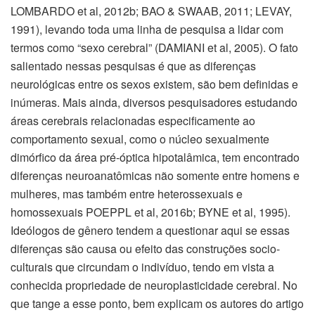
LOMBARDO et al, 2012b; BAO & SWAAB, 2011; LEVAY,
1991), levando toda uma linha de pesquisa a lidar com
termos como “sexo cerebral” (DAMIANI et al, 2005). O fato
salientado nessas pesquisas é que as diferenças
neurológicas entre os sexos existem, são bem definidas e
inúmeras. Mais ainda, diversos pesquisadores estudando
áreas cerebrais relacionadas especificamente ao
comportamento sexual, como o núcleo sexualmente
dimórfico da área pré-óptica hipotalâmica, tem encontrado
diferenças neuroanatômicas não somente entre homens e
mulheres, mas também entre heterossexuais e
homossexuais POEPPL et al, 2016b; BYNE et al, 1995).
Ideólogos de gênero tendem a questionar aqui se essas
diferenças são causa ou efeito das construções socio-
culturais que circundam o indivíduo, tendo em vista a
conhecida propriedade de neuroplasticidade cerebral. No
que tange a esse ponto, bem explicam os autores do artigo