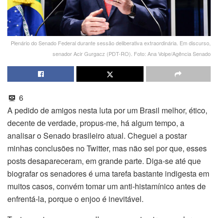
Plenário do Senado Federal durante sessão deliberativa extraordinária. Em discurso,
senador Acir Gurgacz (PDT-RO). Foto: Ana Volpe/Agência Senado
6
A pedido de amigos nesta luta por um Brasil melhor, ético,
decente de verdade, propus-me, há algum tempo, a
analisar o Senado brasileiro atual. Cheguei a postar
minhas conclusões no Twitter, mas não sei por que, esses
posts desapareceram, em grande parte. Diga-se até que
biografar os senadores é uma tarefa bastante indigesta em
muitos casos, convém tomar um anti-histamínico antes de
enfrentá-la, porque o enjoo é inevitável.