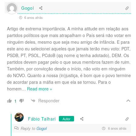
Gogol
6 anos atrás
Artigo de extrema importância. A minha atitude em relação aos
partidos políticos que mais atrapalham o País será não votar em
ninguém deles, mesmo que seja meu amigo de infância. E para
este ano eu selecionei aqueles que jamais terão meu voto: PDT,
PSDB, PT, PSOL, PCdoB (qq nome q tenha adotado), DEM. Os
partidos devem pagar pelo o que seus membros fazem de ruim.
Também, por convicção desde o início, não voto em ninguém
do NOVO. Quanto a nossa (in)justiça, é bom que o povo termine
de acordar para a máfia em que ela se tornou. Para o
homem
…
Read more »
Responder
1
Fábio Talhari
Autor
Reply to
Gogol
6 anos atrás