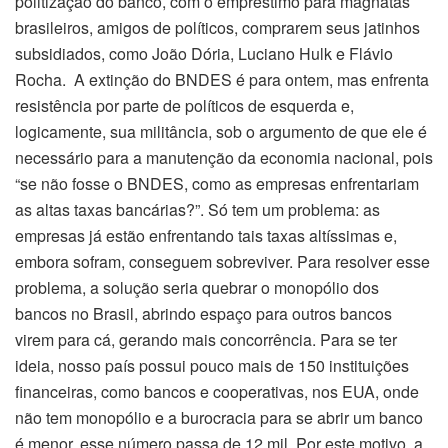
politização do banco, com o empréstimo para magnatas
brasileiros, amigos de políticos, comprarem seus jatinhos
subsidiados, como João Dória, Luciano Hulk e Flávio
Rocha. A extinção do BNDES é para ontem, mas enfrenta
resistência por parte de políticos de esquerda e,
logicamente, sua militância, sob o argumento de que ele é
necessário para a manutenção da economia nacional, pois
“se não fosse o BNDES, como as empresas enfrentariam
as altas taxas bancárias?”. Só tem um problema: as
empresas já estão enfrentando tais taxas altíssimas e,
embora sofram, conseguem sobreviver. Para resolver esse
problema, a solução seria quebrar o monopólio dos
bancos no Brasil, abrindo espaço para outros bancos
virem para cá, gerando mais concorrência. Para se ter
ideia, nosso país possui pouco mais de 150 instituições
financeiras, como bancos e cooperativas, nos EUA, onde
não tem monopólio e a burocracia para se abrir um banco
é menor, esse número passa de 12 mil. Por este motivo, a