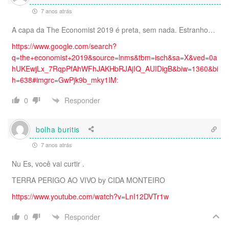
7 anos atrás
A capa da The Economist 2019 é preta, sem nada. Estranho…
https://www.google.com/search?
q=the+economist+2019&source=lnms&tbm=isch&sa=X&ved=0a
hUKEwjLx_7RqpPfAhWFhJAKHbRJAjIQ_AUIDigB&biw=1360&bi
h=638#imgrc=GwPjk9b_mky1IM
:
Responder
0
bolha buritis
7 anos atrás
Nu Es, você vai curtir .
TERRA PERIGO AO VIVO by CIDA MONTEIRO
https://www.youtube.com/watch?v=LnI12DVTr1w
Responder
0