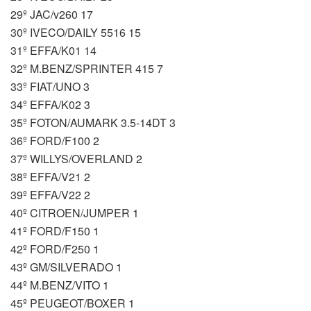
29º JAC/v260 17
30º IVECO/DAILY 5516 15
31º EFFA/K01 14
32º M.BENZ/SPRINTER 415 7
33º FIAT/UNO 3
34º EFFA/K02 3
35º FOTON/AUMARK 3.5-14DT 3
36º FORD/F100 2
37º WILLYS/OVERLAND 2
38º EFFA/V21 2
39º EFFA/V22 2
40º CITROEN/JUMPER 1
41º FORD/F150 1
42º FORD/F250 1
43º GM/SILVERADO 1
44º M.BENZ/VITO 1
45º PEUGEOT/BOXER 1