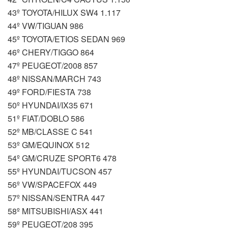
43º TOYOTA/HILUX SW4 1.117
44º VW/TIGUAN 986
45º TOYOTA/ETIOS SEDAN 969
46º CHERY/TIGGO 864
47º PEUGEOT/2008 857
48º NISSAN/MARCH 743
49º FORD/FIESTA 738
50º HYUNDAI/IX35 671
51º FIAT/DOBLO 586
52º MB/CLASSE C 541
53º GM/EQUINOX 512
54º GM/CRUZE SPORT6 478
55º HYUNDAI/TUCSON 457
56º VW/SPACEFOX 449
57º NISSAN/SENTRA 447
58º MITSUBISHI/ASX 441
59º PEUGEOT/208 395