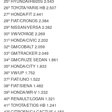
25º HYUNDAI/HB20S 2.543
26º TOYOTA/YARIS HB 2.507
27º HONDA/FIT 2.441
28º FIAT/CRONOS 2.384
29º NISSAN/VERSA 2.382
30º VW/VOYAGE 2.269
31º HONDA/CIVIC 2.202
32º GM/COBALT 2.059
33º GM/TRACKER 2.049
34º GM/CRUZE SEDAN 1.861
35º HONDA/CITY 1.833
36º VW/UP 1.752
37º FIAT/UNO 1.522
38º FIAT/SIENA 1.482
39º HONDA/WR-V 1.332
40º RENAULT/LOGAN 1.321
41º TOYOTA/ETIOS HB 1.241
42º CITROEN/C4 CACTUS 1.150