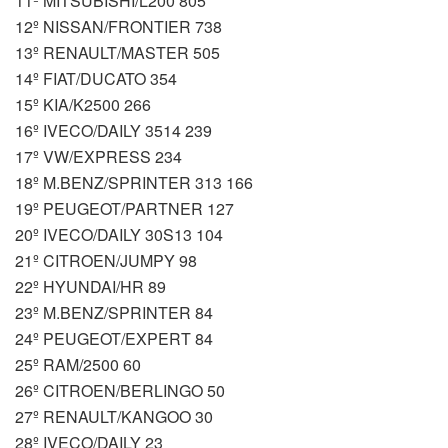
11º MITSUBISHI/L200 805
12º NISSAN/FRONTIER 738
13º RENAULT/MASTER 505
14º FIAT/DUCATO 354
15º KIA/K2500 266
16º IVECO/DAILY 3514 239
17º VW/EXPRESS 234
18º M.BENZ/SPRINTER 313 166
19º PEUGEOT/PARTNER 127
20º IVECO/DAILY 30S13 104
21º CITROEN/JUMPY 98
22º HYUNDAI/HR 89
23º M.BENZ/SPRINTER 84
24º PEUGEOT/EXPERT 84
25º RAM/2500 60
26º CITROEN/BERLINGO 50
27º RENAULT/KANGOO 30
28º IVECO/DAILY 23