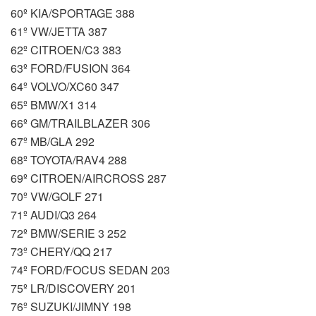
60º KIA/SPORTAGE 388
61º VW/JETTA 387
62º CITROEN/C3 383
63º FORD/FUSION 364
64º VOLVO/XC60 347
65º BMW/X1 314
66º GM/TRAILBLAZER 306
67º MB/GLA 292
68º TOYOTA/RAV4 288
69º CITROEN/AIRCROSS 287
70º VW/GOLF 271
71º AUDI/Q3 264
72º BMW/SERIE 3 252
73º CHERY/QQ 217
74º FORD/FOCUS SEDAN 203
75º LR/DISCOVERY 201
76º SUZUKI/JIMNY 198