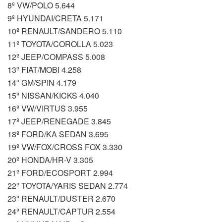
8º VW/POLO 5.644
9º HYUNDAI/CRETA 5.171
10º RENAULT/SANDERO 5.110
11º TOYOTA/COROLLA 5.023
12º JEEP/COMPASS 5.008
13º FIAT/MOBI 4.258
14º GM/SPIN 4.179
15º NISSAN/KICKS 4.040
16º VW/VIRTUS 3.955
17º JEEP/RENEGADE 3.845
18º FORD/KA SEDAN 3.695
19º VW/FOX/CROSS FOX 3.330
20º HONDA/HR-V 3.305
21º FORD/ECOSPORT 2.994
22º TOYOTA/YARIS SEDAN 2.774
23º RENAULT/DUSTER 2.670
24º RENAULT/CAPTUR 2.554