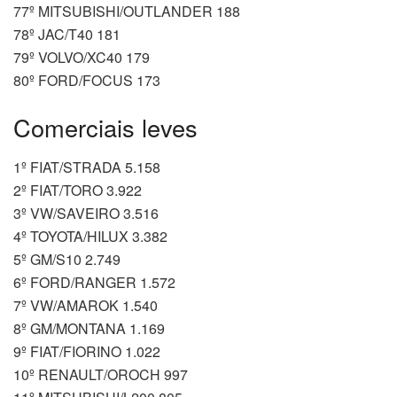
77º MITSUBISHI/OUTLANDER 188
78º JAC/T40 181
79º VOLVO/XC40 179
80º FORD/FOCUS 173
Comerciais leves
1º FIAT/STRADA 5.158
2º FIAT/TORO 3.922
3º VW/SAVEIRO 3.516
4º TOYOTA/HILUX 3.382
5º GM/S10 2.749
6º FORD/RANGER 1.572
7º VW/AMAROK 1.540
8º GM/MONTANA 1.169
9º FIAT/FIORINO 1.022
10º RENAULT/OROCH 997