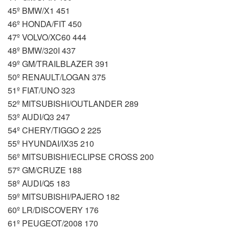
45º BMW/X1 451
46º HONDA/FIT 450
47º VOLVO/XC60 444
48º BMW/320I 437
49º GM/TRAILBLAZER 391
50º RENAULT/LOGAN 375
51º FIAT/UNO 323
52º MITSUBISHI/OUTLANDER 289
53º AUDI/Q3 247
54º CHERY/TIGGO 2 225
55º HYUNDAI/IX35 210
56º MITSUBISHI/ECLIPSE CROSS 200
57º GM/CRUZE 188
58º AUDI/Q5 183
59º MITSUBISHI/PAJERO 182
60º LR/DISCOVERY 176
61º PEUGEOT/2008 170