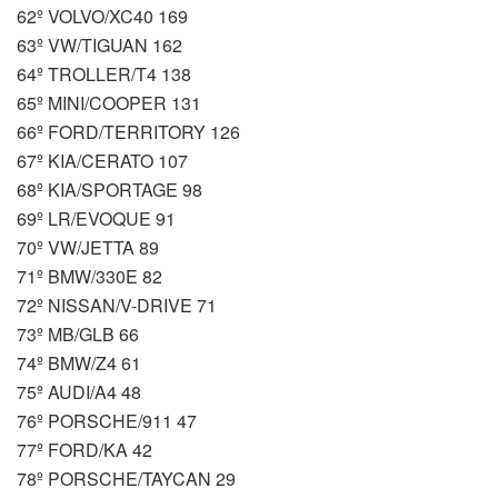
62º VOLVO/XC40 169
63º VW/TIGUAN 162
64º TROLLER/T4 138
65º MINI/COOPER 131
66º FORD/TERRITORY 126
67º KIA/CERATO 107
68º KIA/SPORTAGE 98
69º LR/EVOQUE 91
70º VW/JETTA 89
71º BMW/330E 82
72º NISSAN/V-DRIVE 71
73º MB/GLB 66
74º BMW/Z4 61
75º AUDI/A4 48
76º PORSCHE/911 47
77º FORD/KA 42
78º PORSCHE/TAYCAN 29