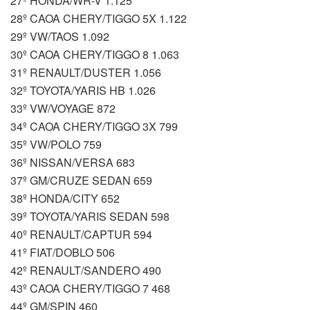
27º HONDA/WR-V 1.125
28º CAOA CHERY/TIGGO 5X 1.122
29º VW/TAOS 1.092
30º CAOA CHERY/TIGGO 8 1.063
31º RENAULT/DUSTER 1.056
32º TOYOTA/YARIS HB 1.026
33º VW/VOYAGE 872
34º CAOA CHERY/TIGGO 3X 799
35º VW/POLO 759
36º NISSAN/VERSA 683
37º GM/CRUZE SEDAN 659
38º HONDA/CITY 652
39º TOYOTA/YARIS SEDAN 598
40º RENAULT/CAPTUR 594
41º FIAT/DOBLO 506
42º RENAULT/SANDERO 490
43º CAOA CHERY/TIGGO 7 468
44º GM/SPIN 460