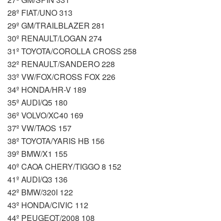
28º FIAT/UNO 313
29º GM/TRAILBLAZER 281
30º RENAULT/LOGAN 274
31º TOYOTA/COROLLA CROSS 258
32º RENAULT/SANDERO 228
33º VW/FOX/CROSS FOX 226
34º HONDA/HR-V 189
35º AUDI/Q5 180
36º VOLVO/XC40 169
37º VW/TAOS 157
38º TOYOTA/YARIS HB 156
39º BMW/X1 155
40º CAOA CHERY/TIGGO 8 152
41º AUDI/Q3 136
42º BMW/320I 122
43º HONDA/CIVIC 112
44º PEUGEOT/2008 108