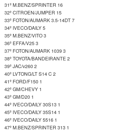
31º M.BENZ/SPRINTER 16
32º CITROEN/JUMPER 15
33º FOTON/AUMARK 3.5-14DT 7
34º IVECO/DAILY 5
35º M.BENZ/VITO 3
36º EFFA/V25 3
37º FOTON/AUMARK 1039 3
38º TOYOTA/BANDEIRANTE 2
39º JAC/v260 2
40º LVTONG/LT S14 C 2
41º FORD/F150 1
42º GM/CHEVY 1
43º GM/D20 1
44º IVECO/DAILY 30S13 1
45º IVECO/DAILY 35S14 1
46º IVECO/DAILY 5516 1
47º M.BENZ/SPRINTER 313 1