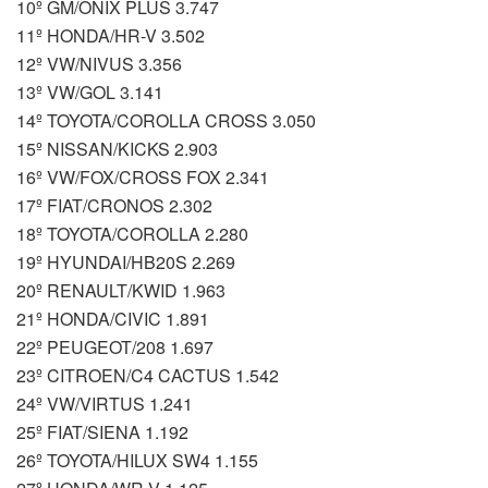
10º GM/ONIX PLUS 3.747
11º HONDA/HR-V 3.502
12º VW/NIVUS 3.356
13º VW/GOL 3.141
14º TOYOTA/COROLLA CROSS 3.050
15º NISSAN/KICKS 2.903
16º VW/FOX/CROSS FOX 2.341
17º FIAT/CRONOS 2.302
18º TOYOTA/COROLLA 2.280
19º HYUNDAI/HB20S 2.269
20º RENAULT/KWID 1.963
21º HONDA/CIVIC 1.891
22º PEUGEOT/208 1.697
23º CITROEN/C4 CACTUS 1.542
24º VW/VIRTUS 1.241
25º FIAT/SIENA 1.192
26º TOYOTA/HILUX SW4 1.155