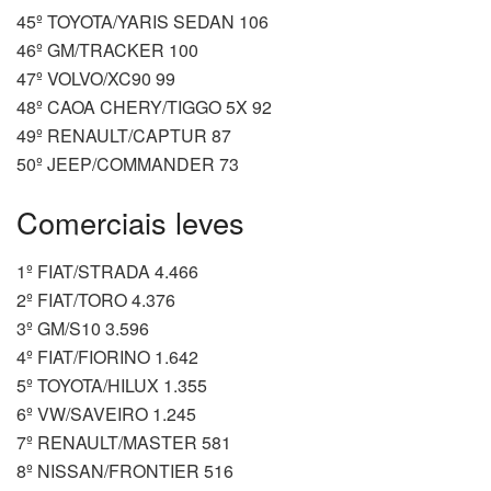
45º TOYOTA/YARIS SEDAN 106
46º GM/TRACKER 100
47º VOLVO/XC90 99
48º CAOA CHERY/TIGGO 5X 92
49º RENAULT/CAPTUR 87
50º JEEP/COMMANDER 73
Comerciais leves
1º FIAT/STRADA 4.466
2º FIAT/TORO 4.376
3º GM/S10 3.596
4º FIAT/FIORINO 1.642
5º TOYOTA/HILUX 1.355
6º VW/SAVEIRO 1.245
7º RENAULT/MASTER 581
8º NISSAN/FRONTIER 516