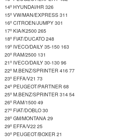
14º HYUNDAI/HR 326
15º VW/MAN/EXPRESS 311
16º CITROEN/JUMPY 301
17º KIA/K2500 265
18º FIAT/DUCATO 248
19º IVECO/DAILY 35-150 163
20º RAM/2500 131
21º IVECO/DAILY 30-130 96
22º M.BENZ/SPRINTER 416 77
23º EFFA/V21 73
24º PEUGEOT/PARTNER 68
25º M.BENZ/SPRINTER 314 54
26º RAM/1500 49
27º FIAT/DOBLO 30
28º GM/MONTANA 29
29º EFFA/V22 25
30º PEUGEOT/BOXER 21