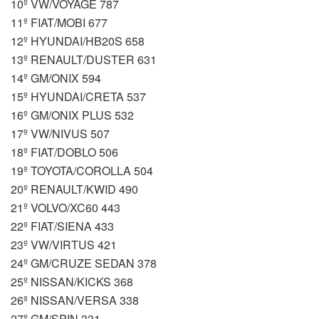
10º VW/VOYAGE 787
11º FIAT/MOBI 677
12º HYUNDAI/HB20S 658
13º RENAULT/DUSTER 631
14º GM/ONIX 594
15º HYUNDAI/CRETA 537
16º GM/ONIX PLUS 532
17º VW/NIVUS 507
18º FIAT/DOBLO 506
19º TOYOTA/COROLLA 504
20º RENAULT/KWID 490
21º VOLVO/XC60 443
22º FIAT/SIENA 433
23º VW/VIRTUS 421
24º GM/CRUZE SEDAN 378
25º NISSAN/KICKS 368
26º NISSAN/VERSA 338
27º GM/SPIN 331