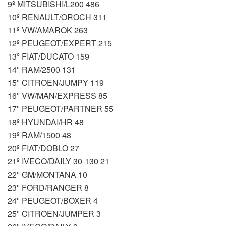
9º MITSUBISHI/L200 486
10º RENAULT/OROCH 311
11º VW/AMAROK 263
12º PEUGEOT/EXPERT 215
13º FIAT/DUCATO 159
14º RAM/2500 131
15º CITROEN/JUMPY 119
16º VW/MAN/EXPRESS 85
17º PEUGEOT/PARTNER 55
18º HYUNDAI/HR 48
19º RAM/1500 48
20º FIAT/DOBLO 27
21º IVECO/DAILY 30-130 21
22º GM/MONTANA 10
23º FORD/RANGER 8
24º PEUGEOT/BOXER 4
25º CITROEN/JUMPER 3