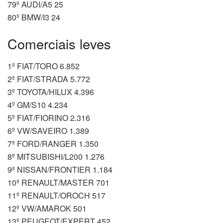
79º AUDI/A5 25
80º BMW/I3 24
Comerciais leves
1º FIAT/TORO 6.852
2º FIAT/STRADA 5.772
3º TOYOTA/HILUX 4.396
4º GM/S10 4.234
5º FIAT/FIORINO 2.316
6º VW/SAVEIRO 1.389
7º FORD/RANGER 1.350
8º MITSUBISHI/L200 1.276
9º NISSAN/FRONTIER 1.184
10º RENAULT/MASTER 701
11º RENAULT/OROCH 517
12º VW/AMAROK 501
13º PEUGEOT/EXPERT 452