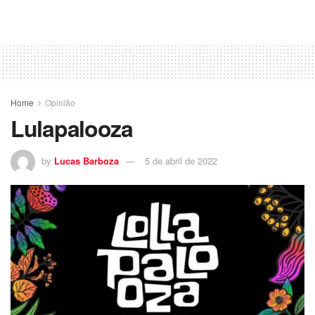
Home
Opinião
Lulapalooza
by
Lucas Barboza
5 de abril de 2022