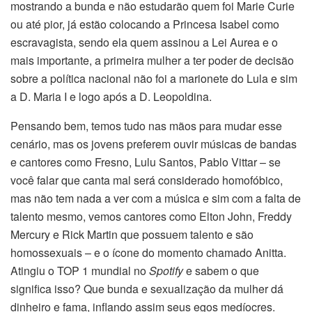
mostrando a bunda e não estudarão quem foi Marie Curie
ou até pior, já estão colocando a Princesa Isabel como
escravagista, sendo ela quem assinou a Lei Aurea e o
mais importante, a primeira mulher a ter poder de decisão
sobre a política nacional não foi a marionete do Lula e sim
a D. Maria I e logo após a D. Leopoldina.
Pensando bem, temos tudo nas mãos para mudar esse
cenário, mas os jovens preferem ouvir músicas de bandas
e cantores como Fresno, Lulu Santos, Pablo Vittar – se
você falar que canta mal será considerado homofóbico,
mas não tem nada a ver com a música e sim com a falta de
talento mesmo, vemos cantores como Elton John, Freddy
Mercury e Rick Martin que possuem talento e são
homossexuais – e o ícone do momento chamado Anitta.
Atingiu o TOP 1 mundial no
Spotify
e sabem o que
significa isso? Que bunda e sexualização da mulher dá
dinheiro e fama, inflando assim seus egos medíocres.