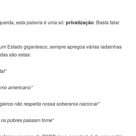
querda, esta palavra é uma só:
privatização
. Basta falar
 um Estado gigantesco, sempre apregoa várias ladainhas
das são estas:
al”
smo americano”
geiros não respeita nossa soberania nacional”
o os pobres passam fome”