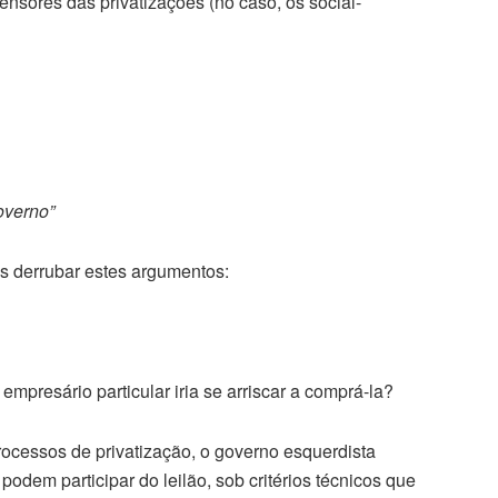
sores das privatizações (no caso, os social-
overno”
os derrubar estes argumentos:
mpresário particular iria se arriscar a comprá-la?
rocessos de privatização, o governo esquerdista
dem participar do leilão, sob critérios técnicos que