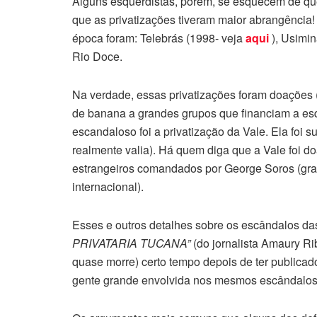
Alguns esquerdistas, porém, se esquecem de que
que as privatizações tiveram maior abrangência
época foram: Telebrás (1998- veja
aqui
), Usimin
Rio Doce.
Na verdade, essas privatizações foram doaçõe
de banana a grandes grupos que financiam a esq
escandaloso foi a privatização da Vale. Ela foi s
realmente valia). Há quem diga que a Vale foi d
estrangeiros comandados por George Soros (gra
internacional).
Esses e outros detalhes sobre os escândalos das
PRIVATARIA TUCANA”
(do jornalista Amaury Rib
quase morre) certo tempo depois de ter publicado
gente grande envolvida nos mesmos escândalos)