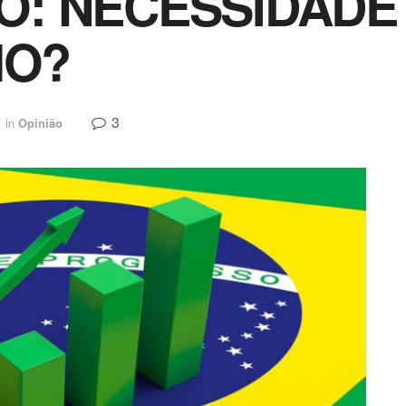
O: NECESSIDADE
MO?
3
in
Opinião