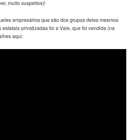
er, muito suspeitos)!
ueles empresários que são dos grupos deles mesmos
statais privatizadas foi a Vale, que foi vendida (na
lhes aqui: