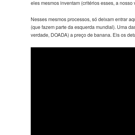
eles mesmos inventam (critérios esses, a nosso v
Nesses mesmos processos, só deixam entrar aq
(que fazem parte da esquerda mundial). Uma das e
verdade, DOADA) a preço de banana. Eis os deta