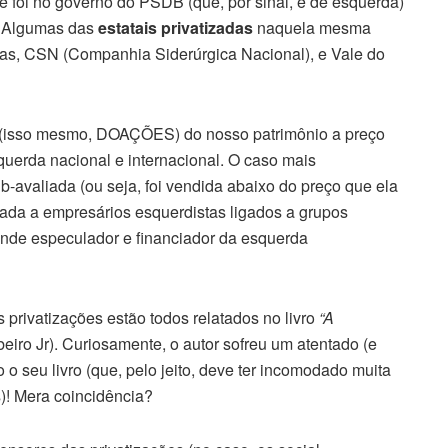
 foi no governo do PSDB (que, por sinal, é de esquerda)
! Algumas das
estatais privatizadas
naquela mesma
as, CSN (Companhia Siderúrgica Nacional), e Vale do
s (isso mesmo, DOAÇÕES) do nosso patrimônio a preço
uerda nacional e internacional. O caso mais
ub-avaliada (ou seja, foi vendida abaixo do preço que ela
oada a empresários esquerdistas ligados a grupos
nde especulador e financiador da esquerda
 privatizações estão todos relatados no livro
“A
eiro Jr). Curiosamente, o autor sofreu um atentado (e
 o seu livro (que, pelo jeito, deve ter incomodado muita
! Mera coincidência?