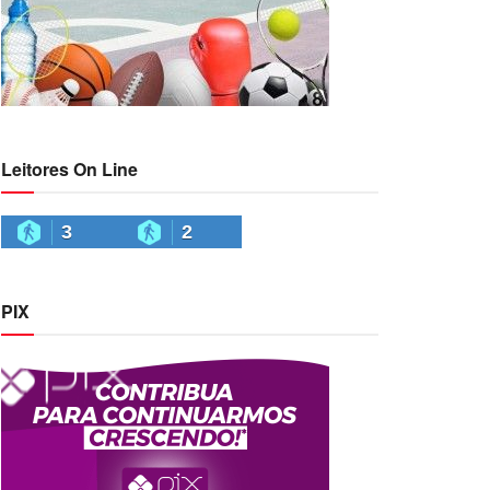
Leitores On Line
3
2
PIX