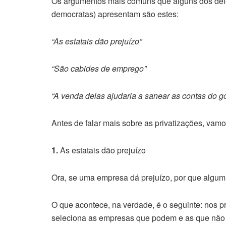
Os argumentos mais comuns que alguns dos defen
democratas) apresentam são estes:
“As estatais dão prejuízo”
“São cabides de emprego”
“A venda delas ajudaria a sanear as contas do g
Antes de falar mais sobre as privatizações, vam
1.
As estatais dão prejuízo
Ora, se uma empresa dá prejuízo, por que algum e
O que acontece, na verdade, é o seguinte: nos p
seleciona as empresas que podem e as que não po