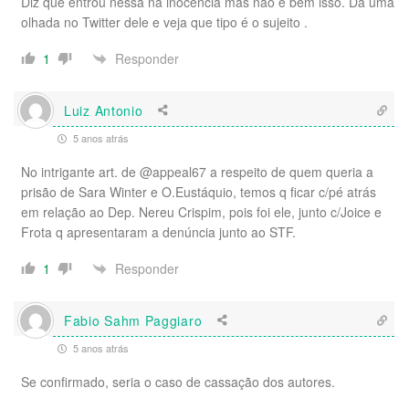
Diz que entrou nessa na inocência mas não é bem isso. Dá uma
olhada no Twitter dele e veja que tipo é o sujeito .
Responder
1
Luiz Antonio
5 anos atrás
No intrigante art. de @appeal67 a respeito de quem queria a
prisão de Sara Winter e O.Eustáquio, temos q ficar c/pé atrás
em relação ao Dep. Nereu Crispim, pois foi ele, junto c/Joice e
Frota q apresentaram a denúncia junto ao STF.
Responder
1
Fabio Sahm Paggiaro
5 anos atrás
Se confirmado, seria o caso de cassação dos autores.