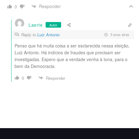
Responder
0
Laerte
Autor
Reply to
Luiz Antonio
5 anos atrás
Penso que há muita coisa a ser esclarecida nessa eleição,
Luiz Antonio. Há indícios de fraudes que precisam ser
investigadas. Espero que a verdade venha à tona, para o
bem da Democracia.
0
Responder