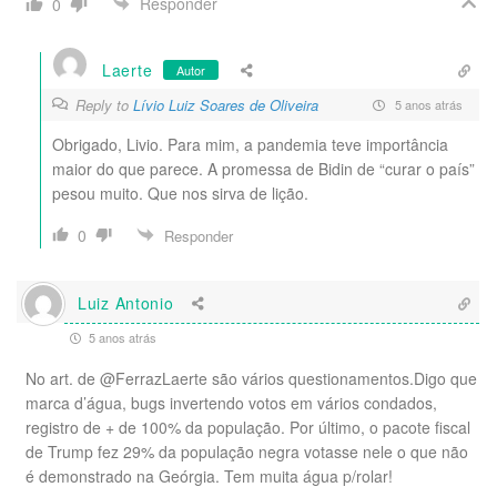
Responder
0
Laerte
Autor
Reply to
Lívio Luiz Soares de Oliveira
5 anos atrás
Obrigado, Livio. Para mim, a pandemia teve importância
maior do que parece. A promessa de Bidin de “curar o país”
pesou muito. Que nos sirva de lição.
0
Responder
Luiz Antonio
5 anos atrás
No art. de @FerrazLaerte são vários questionamentos.Digo que
marca d’água, bugs invertendo votos em vários condados,
registro de + de 100% da população. Por último, o pacote fiscal
de Trump fez 29% da população negra votasse nele o que não
é demonstrado na Geórgia. Tem muita água p/rolar!