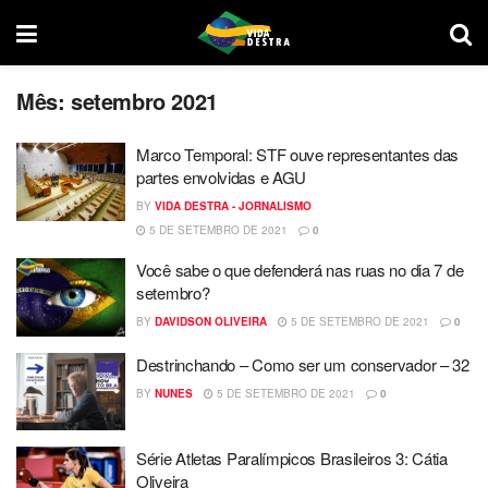
Mês:
setembro 2021
Marco Temporal: STF ouve representantes das
partes envolvidas e AGU
BY
VIDA DESTRA - JORNALISMO
5 DE SETEMBRO DE 2021
0
Você sabe o que defenderá nas ruas no dia 7 de
setembro?
BY
DAVIDSON OLIVEIRA
5 DE SETEMBRO DE 2021
0
Destrinchando – Como ser um conservador – 32
BY
NUNES
5 DE SETEMBRO DE 2021
0
Série Atletas Paralímpicos Brasileiros 3: Cátia
Oliveira