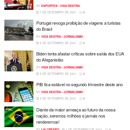
BY
ESPORTES - VIDA DESTRA
7 DE DEZEMBRO DE 2021
0
Portugal revoga proibição de viagens a turistas
do Brasil
BY
VIDA DESTRA - JORNALISMO
5 DE SETEMBRO DE 2021
0
Biden tenta afastar críticas sobre saída dos EUA
do Afeganistão
BY
VIDA DESTRA - JORNALISMO
5 DE SETEMBRO DE 2021
0
PIB fica estável no segundo trimestre deste ano
BY
VIDA DESTRA - JORNALISMO
5 DE SETEMBRO DE 2021
0
Diante da maior ameaça ao futuro da nossa
nação, seremos milhões e jamais nos
renderemos!
BY
LIA CRESPO
1 DE SETEMBRO DE 2021
0