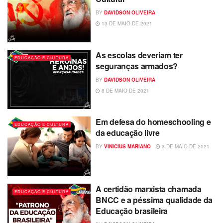
BY
DAVIDSON OLIVEIRA
13 DE MAIO DE 2021
As escolas deveriam ter
EDUCAÇÃO E CULTURA
seguranças armados?
BY
DAVIDSON OLIVEIRA
8 DE MAIO DE 2021
Em defesa do homeschooling e
EDUCAÇÃO E CULTURA
da educação livre
BY
VINICIUS MARIANO
3 DE MAIO DE 2021
A certidão marxista chamada
EDUCAÇÃO E CULTURA
BNCC e a péssima qualidade da
Educação brasileira