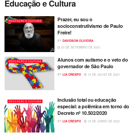
Educação e Cultura
Prazer, eu sou o
EDUCAÇÃO E CULTURA
socioconstrutivismo de Paulo
Freire!
BY
DAVIDSON OLIVEIRA
23 DE SETEMBRO DE 2021
Alunos com autismo e o veto do
EDUCAÇÃO E CULTURA
governador de São Paulo
BY
LIA CRESPO
15 DE JULHO DE 2021
Inclusão total ou educação
EDUCAÇÃO E CULTURA
especial: a polêmica em torno do
Decreto nº 10.502/2020
BY
LIA CRESPO
16 DE JUNHO DE 2021