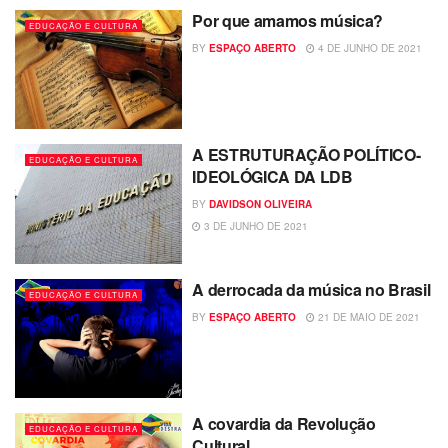
Por que amamos música?
EDUCAÇÃO E CULTURA
BY
ESPAÇO ABERTO
4 DE JUNHO DE 2021
A ESTRUTURAÇÃO POLÍTICO-
EDUCAÇÃO E CULTURA
IDEOLÓGICA DA LDB
BY
DAVIDSON OLIVEIRA
3 DE JUNHO DE 2021
A derrocada da música no Brasil
EDUCAÇÃO E CULTURA
BY
ESPAÇO ABERTO
21 DE MAIO DE 2021
A covardia da Revolução
EDUCAÇÃO E CULTURA
Cultural