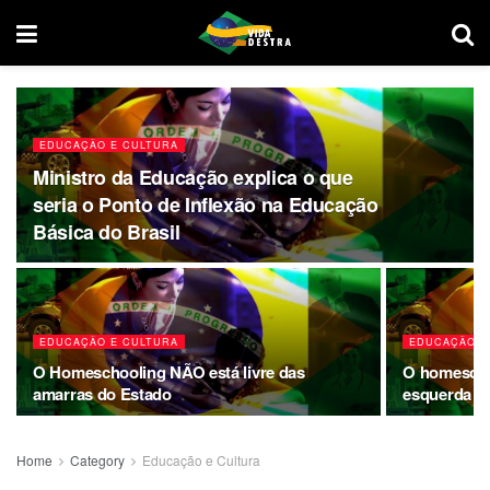
EDUCAÇÃO E CULTURA
Ministro da Educação explica o que
seria o Ponto de Inflexão na Educação
Básica do Brasil
EDUCAÇÃO E CULTURA
EDUCAÇÃO E
O Homeschooling NÃO está livre das
O homeschoo
amarras do Estado
esquerda
Home
Category
Educação e Cultura