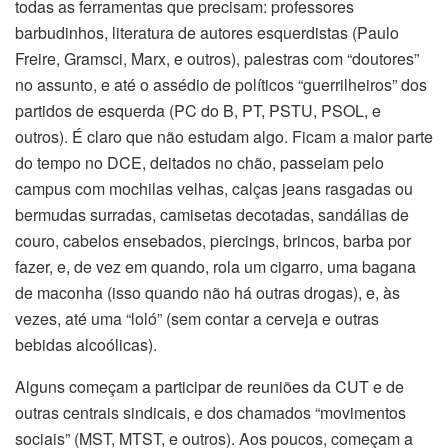
todas as ferramentas que precisam: professores
barbudinhos, literatura de autores esquerdistas (Paulo
Freire, Gramsci, Marx, e outros), palestras com “doutores”
no assunto, e até o assédio de políticos “guerrilheiros” dos
partidos de esquerda (PC do B, PT, PSTU, PSOL, e
outros). É claro que não estudam algo. Ficam a maior parte
do tempo no DCE, deitados no chão, passeiam pelo
campus com mochilas velhas, calças jeans rasgadas ou
bermudas surradas, camisetas decotadas, sandálias de
couro, cabelos ensebados, piercings, brincos, barba por
fazer, e, de vez em quando, rola um cigarro, uma bagana
de maconha (isso quando não há outras drogas), e, às
vezes, até uma “loló” (sem contar a cerveja e outras
bebidas alcoólicas).
Alguns começam a participar de reuniões da CUT e de
outras centrais sindicais, e dos chamados “movimentos
sociais” (MST, MTST, e outros). Aos poucos, começam a