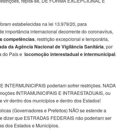
ais restrições, repita-se, DE FORMA EXCEPCIONAL E
 foram estabelecidas na lei 13.979/20, para
 importância internacional decorrente do coronavírus,
as competências
, restrição excepcional e temporária,
a da Agência Nacional de Vigilância Sanitária
, por
da do País e
locomoção interestadual e intermunicipal
.
 INTERMUNICIPAIS poderiam sofrer restrições. NADA
 locomoções INTRAMUNICIPAIS E INTRAESTADUAIS, ou
 e vir dentro dos municípios e dentro dos Estados!
blicas (Governadores e Prefeitos) NÃO se estende a
que dizer que ESTRADAS FEDERAIS não poderiam ser
as dos Estados e Municípios.