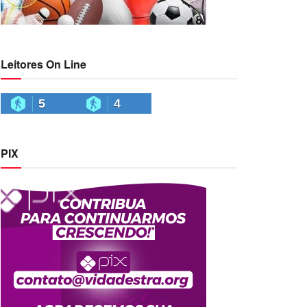
Leitores On Line
5
4
PIX