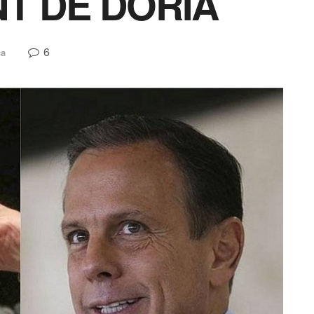
T DE DÓRIA
6
ca