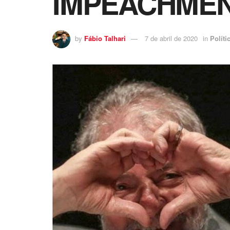
IMPEACHMEN
by
Fábio Talhari
7 de abril de 2020
in
Políti