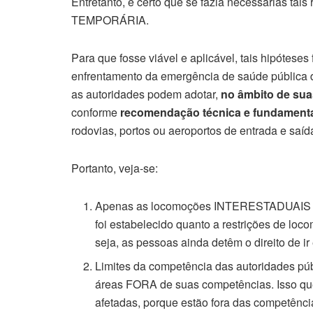
Entretanto, é certo que se fazia necessárias t
TEMPORÁRIA.
Para que fosse viável e aplicável, tais hipóteses
enfrentamento da emergência de saúde pública de
as autoridades podem adotar,
no âmbito de su
conforme
recomendação técnica e fundamentad
rodovias, portos ou aeroportos de entrada e saí
Portanto, veja-se:
Apenas as locomoções INTERESTADUAIS E
foi estabelecido quanto a restrições de
seja, as pessoas ainda detêm o direito de ir
Limites da competência das autoridades pú
áreas FORA de suas competências. Isso 
afetadas, porque estão fora das competênci