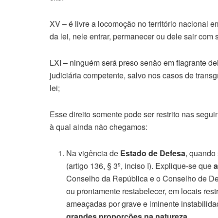
XV – é livre a locomoção no território nacional
da lei, nele entrar, permanecer ou dele sair com
LXI – ninguém será preso senão em flagrante del
judiciária competente, salvo nos casos de transgr
lei;
Esse direito somente pode ser restrito nas segui
à qual ainda não chegamos:
Na vigência de
Estado de Defesa
, quando 
(artigo 136, § 3º, inciso I). Explique-se que
Conselho da República e o Conselho de Def
ou prontamente restabelecer, em locais rest
ameaçadas por grave e iminente instabilidad
grandes proporções na natureza
.