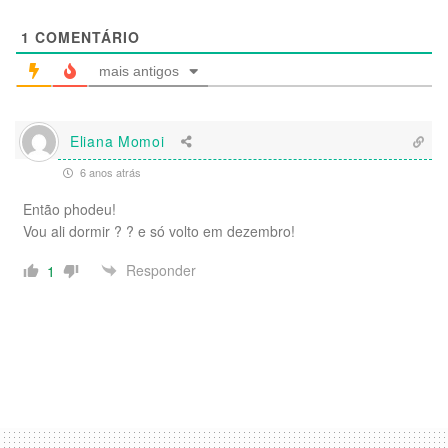
1
COMENTÁRIO
mais antigos
Eliana Momoi
6 anos atrás
Então phodeu!
Vou ali dormir ? ? e só volto em dezembro!
Responder
1