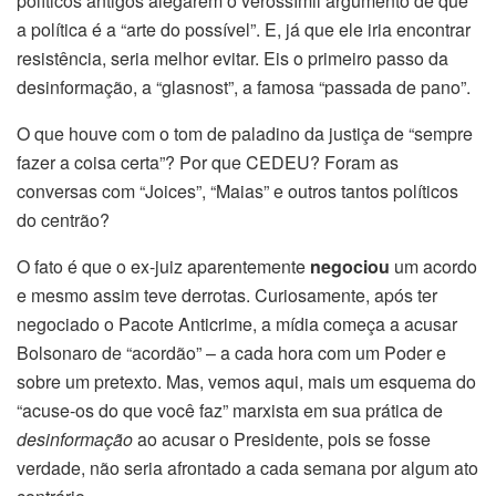
políticos antigos alegarem o verossímil argumento de que
a política é a “arte do possível”. E, já que ele iria encontrar
resistência, seria melhor evitar. Eis o primeiro passo da
desinformação, a “glasnost”, a famosa “passada de pano”.
O que houve com o tom de paladino da justiça de “sempre
fazer a coisa certa”? Por que CEDEU? Foram as
conversas com “Joices”, “Maias” e outros tantos políticos
do centrão?
O fato é que o ex-juiz aparentemente
negociou
um acordo
e mesmo assim teve derrotas. Curiosamente, após ter
negociado o Pacote Anticrime, a mídia começa a acusar
Bolsonaro de “acordão” – a cada hora com um Poder e
sobre um pretexto. Mas, vemos aqui, mais um esquema do
“acuse-os do que você faz” marxista em sua prática de
desinformação
ao acusar o Presidente, pois se fosse
verdade, não seria afrontado a cada semana por algum ato