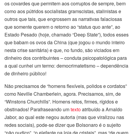
os covardes que permitem aos corruptos de sempre, bem
como aos pútridos socialistas gramscistas, stalinistas e
outros que tais, que engrossem as narrativas falaciosas
que somente querem o retorno ao “status quo ante”, ao
Estado Pesado (hoje, chamado “Deep State”), todos esses
que babam os ovos da China (que jogou o mundo inteiro
nesta crise sanitária) e que, no fundo, são viciados em
dinheiro dos contribuintes – conduta psicopatológica para
a qual cunhei um termo: democrimatetismo – dependência
de dinheiro público!
Não precisamos de “homens flexíveis, polidos e cordatos”
como Neville Chamberlein, agora. Precisamos, sim, de
“Winstons Churchills”. Homens retos, firmes, rígidos e
obstinados! Parafraseando um
texto
atribuído a Arnaldo
Jabor, ao qual este negou autoria (mas que viralizou nas
redes sociais), pode-se dizer que Bolsonaro é o sujeito
“não pudico”, “o elefante na loja de cristais”, mas “de quem