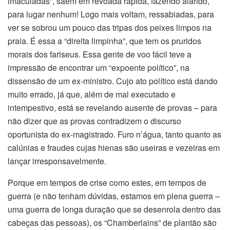
imaculadas”, saem em revoada rápida, fazendo alarido,
para lugar nenhum! Logo mais voltam, ressabiadas, para
ver se sobrou um pouco das tripas dos peixes limpos na
praia. É essa a “direita limpinha”, que tem os pruridos
morais dos fariseus. Essa gente de voo fácil teve a
impressão de encontrar um “expoente político”, na
dissensão de um ex-ministro. Cujo ato político está dando
muito errado, já que, além de mal executado e
intempestivo, está se revelando ausente de provas – para
não dizer que as provas contradizem o discurso
oportunista do ex-magistrado. Furo n’água, tanto quanto as
calúnias e fraudes cujas hienas são useiras e vezeiras em
lançar irresponsavelmente.
Porque em tempos de crise como estes, em tempos de
guerra (e não tenham dúvidas, estamos em plena guerra –
uma guerra de longa duração que se desenrola dentro das
cabeças das pessoas), os “Chamberlains” de plantão são