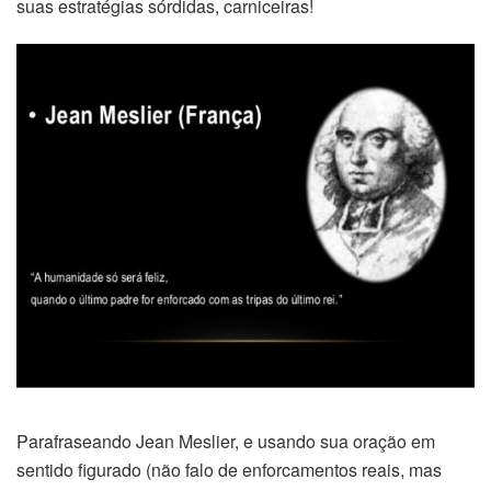
suas estratégias sórdidas, carniceiras!
Parafraseando Jean Meslier, e usando sua oração em
sentido figurado (não falo de enforcamentos reais, mas