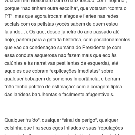
votaram em Bolsonaro com o nariz torcido, com “nojinho”,
porque “não tinham outra escolha”, que votaram “contra o
PT”, mas que agora trocam afagos e flertes nas redes
sociais com os petistas (vocês sabem de quem estou
falando…). Os que, desde janeiro do ano passado até
hoje, partem para a gritaria histérica, com posicionamentos
que vão da condenação sumária do Presidente (e com
essa conduta asquerosa não fazem mais que eco às
calúnias e às narrativas pestilentas da esquerda), até
aqueles que cobram “explicações imediatas” sobre
qualquer bobagem de somenos importância, e berram
“não tenho político de estimação” com a coragem típica
das larídeas barulhentas e facilmente afugentáveis.
Qualquer “ruído”, qualquer “sinal de perigo”, qualquer
coisinha que fira seus egos inflados e suas “reputações