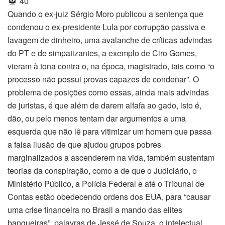
40
Quando o ex-juiz Sérgio Moro publicou a sentença que
condenou o ex-presidente Lula por corrupção passiva e
lavagem de dinheiro, uma avalanche de críticas advindas
do PT e de simpatizantes, a exemplo de Ciro Gomes,
vieram à tona contra o, na época, magistrado, tais como “o
processo não possui provas capazes de condenar”. O
problema de posições como essas, ainda mais advindas
de juristas, é que além de darem alfafa ao gado, isto é,
dão, ou pelo menos tentam dar argumentos a uma
esquerda que não lê para vitimizar um homem que passa
a falsa ilusão de que ajudou grupos pobres
marginalizados a ascenderem na vida, também sustentam
teorias da conspiração, como a de que o Judiciário, o
Ministério Público, a Polícia Federal e até o Tribunal de
Contas estão obedecendo ordens dos EUA, para “causar
uma crise financeira no Brasil a mando das elites
banqueiras”, palavras de Jessé de Souza, o intelectual