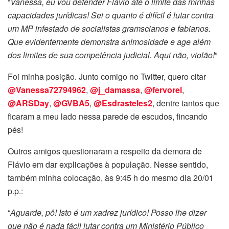
“
Vanessa, eu vou defender Flávio até o limite das minhas
capacidades jurídicas! Sei o quanto é difícil é lutar contra
um MP infestado de socialistas gramscianos e fabianos.
Que evidentemente demonstra animosidade e age além
dos limites de sua competência judicial. Aqui não, violão!
”
Foi minha posição. Junto comigo no Twitter, quero citar
@Vanessa72794962
,
@j_damassa
,
@fervorel
,
@ARSDay
,
@GVBA5
,
@Esdrasteles2
, dentre tantos que
ficaram a meu lado nessa parede de escudos, fincando
pés!
Outros amigos questionaram a respeito da demora de
Flávio em dar explicações à população. Nesse sentido,
também minha colocação, às 9:45 h do mesmo dia 20/01
p.p.:
“
Aguarde, pô! Isto é um xadrez jurídico! Posso lhe dizer
que não é nada fácil lutar contra um Ministério Público