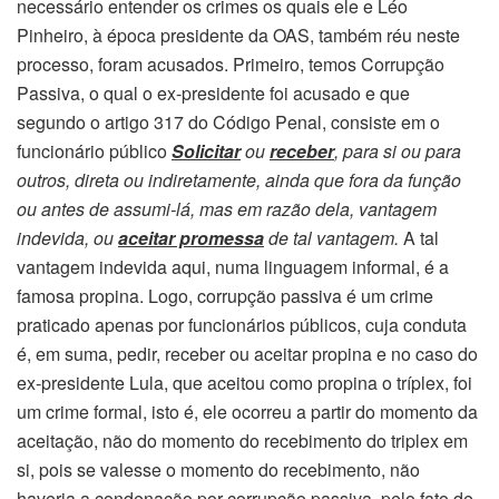
necessário entender os crimes os quais ele e Léo
Pinheiro, à época presidente da OAS, também réu neste
processo, foram acusados. Primeiro, temos Corrupção
Passiva, o qual o ex-presidente foi acusado e que
segundo o artigo 317 do Código Penal, consiste em o
funcionário público
Solicitar
ou
receber
, para si ou para
outros, direta ou indiretamente, ainda que fora da função
ou antes de assumi-lá, mas em razão dela, vantagem
indevida, ou
aceitar promessa
de tal vantagem.
A tal
vantagem indevida aqui, numa linguagem informal, é a
famosa propina. Logo, corrupção passiva é um crime
praticado apenas por funcionários públicos, cuja conduta
é, em suma, pedir, receber ou aceitar propina e no caso do
ex-presidente Lula, que aceitou como propina o tríplex, foi
um crime formal, isto é, ele ocorreu a partir do momento da
aceitação, não do momento do recebimento do triplex em
si, pois se valesse o momento do recebimento, não
haveria a condenação por corrupção passiva, pelo fato de