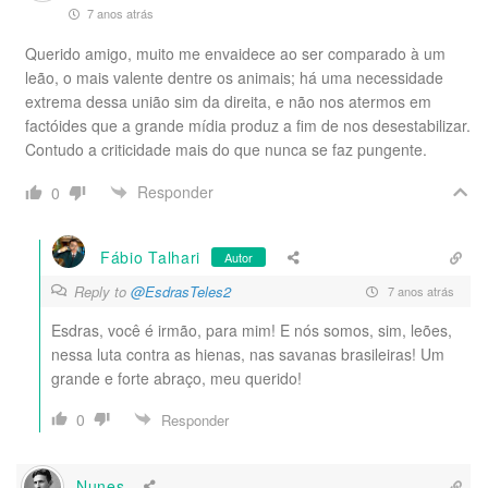
7 anos atrás
Querido amigo, muito me envaidece ao ser comparado à um
leão, o mais valente dentre os animais; há uma necessidade
extrema dessa união sim da direita, e não nos atermos em
factóides que a grande mídia produz a fim de nos desestabilizar.
Contudo a criticidade mais do que nunca se faz pungente.
Responder
0
Fábio Talhari
Autor
Reply to
@EsdrasTeles2
7 anos atrás
Esdras, você é irmão, para mim! E nós somos, sim, leões,
nessa luta contra as hienas, nas savanas brasileiras! Um
grande e forte abraço, meu querido!
0
Responder
Nunes