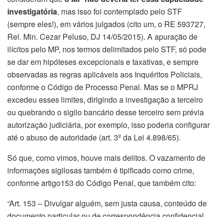
investigatória
, mas isso foi contemplado pelo STF
(sempre eles!), em vários julgados (cito um, o RE 593727,
Rel. Min. Cezar Peluso, DJ 14/05/2015). A apuração de
ilícitos pelo MP, nos termos delimitados pelo STF, só pode
se dar em hipóteses excepcionais e taxativas, e sempre
observadas as regras aplicáveis aos Inquéritos Policiais,
conforme o Código de Processo Penal. Mas se o MPRJ
excedeu esses limites, dirigindo a investigação a terceiro
ou quebrando o sigilo bancário desse terceiro sem prévia
autorização judiciária, por exemplo, isso poderia configurar
até o abuso de autoridade (art. 3º da Lei 4.898/65).
Só que, como vimos, houve mais delitos. O vazamento de
informações sigilosas também é tipificado como crime,
conforme artigo153 do Código Penal, que também cito:
“Art. 153 – Divulgar alguém, sem justa causa, conteúdo de
documento particular ou de correspondência confidencial,