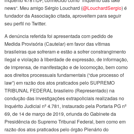
inquérito 4781/DF, conhecido como “inquérito das fake
news“. Meu amigo Sérgio Louchard (
@LouchardSergio
) é
fundador da Associação citada, aproveitem para seguir
seu perfil no Twitter.
A denúncia referida foi apresentada com pedido de
Medida Provisória (Cautelar) em favor das vítimas
brasileiras que sofreram e estão a sofrer constrangimento
ilegal e violação à liberdade de expressão, de informação,
de imprensa, de manifestação e de locomoção, bem como
aos direitos processuais fundamentais (“due processo of
law”) em razão dos atos praticados pelo SUPREMO
TRIBUNAL FEDERAL brasileiro (Representado) na
condução das investigações extrapoliciais realizadas no
Inquérito Judicial nº 4.781, instaurado pela Portaria PG nº
69, de 14 de março de 2019, oriunda do Gabinete da
Presidência do Supremo Tribunal Federal, bem como em
razão dos atos praticados pelo órgão Plenário do