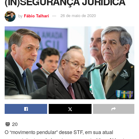
(IN)SEGURANÇA JURÍDICA
by
Fábio Talhari
26 de maio de 2020
20
O “movimento pendular” desse STF, em sua atual