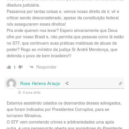
ditadura judiciária.
Passamos por tantas coisas e, vemos nosso direito de ir, vir e
criticar sendo desconsiderado, apesar da constituição federal
nós assegurarem esses direitos!
Pra onde querem nos levar? Espero sinceramente que Deus
olhe por nosso Brasil e, não permita que pessoas como lá estão
no STF, que continuem suas práticas maldosas de abuso de
poder? Rogo ao mínistro da justiça Sr André Mendonça, que
defenda o povo de bem brasileiro!!!
Responder
1
Rose Helena Araujo
6 anos atrás
Estamos assistindo calados os desmandos desses advogados,
que foram indicados por Presidentes Corruptos, para se
tornarem Ministros.
O STF vem cometendo crimes e arbitrariedades uma após
outra, é uma perseguição aberta aos apoiadores do Presidente