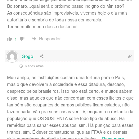
Bolsonaro…qual será o próximo passo indigno do Ministro?
As consequências são imprevisíveis, vivemos hoje o dia mais
autoritário e sombrio de toda nossa democracia.
Tenho muito medo desse desfecho!
Responder
1
Gogol
6 anos atrás
Meu amigo, as instituições custam uma fortuna para o País,
mas o que devolvem à sociedade é essa ditadura, descaso,
desprezo pelos brasileiros. Isso não está certo, e muitos sabem
disso, mas aqueles que não concordam com esses ilícitos e que
também são ocupantes de cargos públicos ficam calados, não
fazem nada, vão pra suas casas ver TV, enquanto o restante da
população que OS SUSTENTA sofre todo tipo de abuso. Há
remédios para sanar esses abusos, sim. Há punição para esses
tiranos, sim. É dever constitucional que as FFAA e os demais
civis operadores do direito tomem as atitudes
…
Read more »