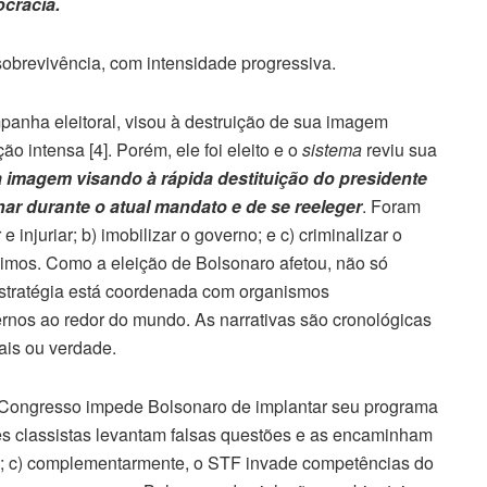
ocracia.
sobrevivência, com intensidade progressiva.
panha eleitoral, visou à destruição de sua imagem
o intensa [4]. Porém, ele foi eleito e o
sistema
reviu sua
a imagem visando à rápida destituição do presidente
nar durante o atual mandato e de se reeleger
. Foram
r e injuriar; b) imobilizar o governo; e c) criminalizar o
ximos. Como a eleição de Bolsonaro afetou, não só
estratégia está coordenada com organismos
rnos ao redor do mundo. As narrativas são cronológicas
gais ou verdade.
o Congresso impede Bolsonaro de implantar seu programa
des classistas levantam falsas questões e as encaminham
vo; c) complementarmente, o STF invade competências do