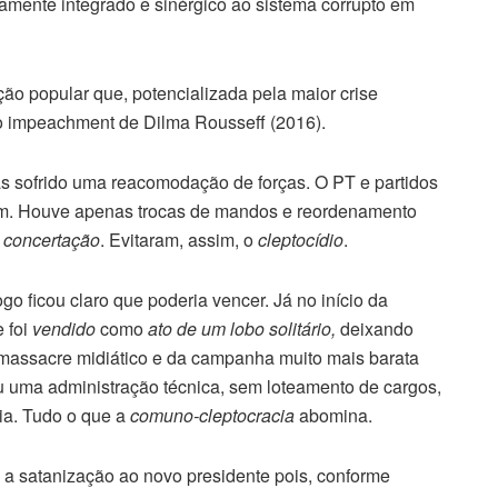
namente integrado e sinérgico ao sistema corrupto em
ção popular que, potencializada pela maior crise
ao impeachment de Dilma Rousseff (2016).
s sofrido uma reacomodação de forças. O PT e partidos
ram. Houve apenas trocas de mandos e reordenamento
a
concertação
. Evitaram, assim, o
cleptocídio
.
go ficou claro que poderia vencer. Já no início da
 foi
vendido
como
ato de um
lobo solitário,
deixando
o massacre midiático e da campanha muito mais barata
u uma administração técnica, sem loteamento de cargos,
ia. Tudo o que a
comuno-cleptocracia
abomina.
a satanização ao novo presidente pois, conforme