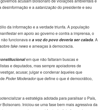
e governos acusam Bolsonaro de violações ambientais e
 a desinformação e a
satanização
do presidente e seu
io da informação e a verdade triunfa. A população
manifestar em apoio ao governo e contra a imprensa, o
a não funcionava e
a voz do povo deveria ser calada
. A
 sobre
fake news
e ameaças à democracia.
constitucional
em que não faltaram buscas e
nalistas e deputados, mas sempre apoiadores de
vestigar, acusar, julgar e condenar àqueles que
o de
Poder Moderador
que define o que é democrático,
otencializar a estratégia adotada para paralisar o País,
der Bolsonaro. Iniciou-se uma fase bem mais agressiva da