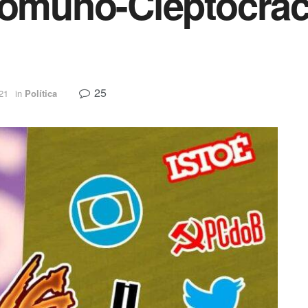
Comuno-Cleptocrac
25
021
in
Política