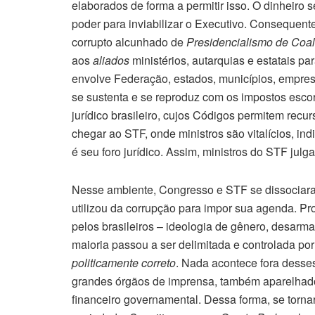
elaborados de forma a permitir isso. O dinheiro
poder para inviabilizar o Executivo. Consequen
corrupto alcunhado de
Presidencialismo de Coal
aos
aliados
ministérios, autarquias e estatais pa
envolve Federação, estados, municípios, empres
se sustenta e se reproduz com os impostos escor
jurídico brasileiro, cujos Códigos permitem rec
chegar ao STF, onde ministros são vitalícios, i
é seu foro jurídico. Assim, ministros do STF julg
Nesse ambiente, Congresso e STF se dissociar
utilizou da corrupção para impor sua agenda. Pr
pelos brasileiros – ideologia de gênero, desarma
maioria passou a ser delimitada e controlada po
politicamente correto
. Nada acontece fora desses
grandes órgãos de imprensa, também aparelhado
financeiro governamental. Dessa forma, se torn