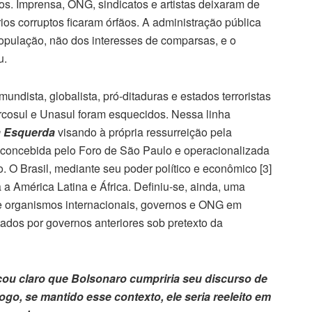
os. Imprensa, ONG, sindicatos e artistas deixaram de
s corruptos ficaram órfãos. A administração pública
opulação, não dos interesses de comparsas, e o
u.
-mundista, globalista, pró-ditaduras e estados terroristas
ercosul e Unasul foram esquecidos. Nessa linha
da Esquerda
visando à própria ressurreição pela
i concebida pelo Foro de São Paulo e operacionalizada
. O Brasil, mediante seu poder político e econômico [3]
 a América Latina e África. Definiu-se, ainda, uma
a de organismos internacionais, governos e ONG em
tados por governos anteriores sob pretexto da
ficou claro que Bolsonaro cumpriria seu discurso de
go, se mantido esse contexto, ele seria reeleito em