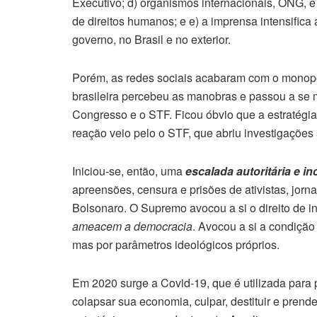
Executivo; d) organismos internacionais, ONG, 
de direitos humanos; e e) a imprensa intensifica
governo, no Brasil e no exterior.
Porém, as redes sociais acabaram com o monopól
brasileira percebeu as manobras e passou a se 
Congresso e o STF. Ficou óbvio que a estratégi
reação veio pelo o STF, que abriu investigações
Iniciou-se, então, uma
escalada autoritária e in
apreensões, censura e prisões de ativistas, jor
Bolsonaro. O Supremo avocou a si o direito de in
ameacem a democracia
. Avocou a si a condiçã
mas por parâmetros ideológicos próprios.
Em 2020 surge a Covid-19, que é utilizada para p
colapsar sua economia, culpar, destituir e pren