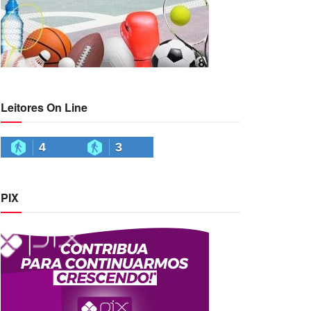
Leitores On Line
4
3
PIX