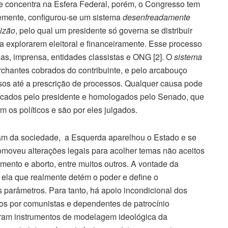
 se concentra na Esfera Federal, porém, o Congresso tem
temente, configurou-se um sistema
desenfreadamente
izão
, pelo qual um presidente só governa se distribuir
ra explorarem eleitoral e financeiramente. Esse processo
as, imprensa, entidades classistas e ONG [2]. O
sistema
chantes cobrados do contribuinte, e pelo arcabouço
ursos até a prescrição de processos. Qualquer causa pode
ndicados pelo presidente e homologados pelo Senado, que
am os políticos e são por eles julgados.
am da sociedade, a Esquerda aparelhou o Estado e se
omoveu alterações legais para acolher temas não aceitos
mento e aborto, entre muitos outros. A vontade da
r ela que realmente detém o poder e define o
 parâmetros. Para tanto, há apoio incondicional dos
s por comunistas e dependentes de patrocínio
aram instrumentos de modelagem ideológica da