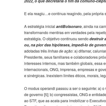
2022, o que decretaria o fim da comuno-clept
E ela reagiu…e continua reagindo, pela própria 
A estratégia inicial
antiBolsonaro
, ainda na cam
transformando mentiras em verdades pela repetiçã
estratégia. O objetivo continuou sendo
destruir 
ou, na pior das hipóteses, impedi-lo de gover
adotadas três
linhas de ação
: a) difamar, calunia
Presidente, seus familiares e colaboradores pró
interesses internos, mas também globais, essa 
internacionais, ONG, imprensa, empresas e gove
e sinérgicas. Inexistem limites éticos, morais, le
O modus operandi passou a ser o seguinte: a) 
de governo [5]; b) congressistas, ONG e entida
ao STF, que as acata para imobilizar o Executi